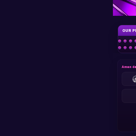
OUR P
Aman da